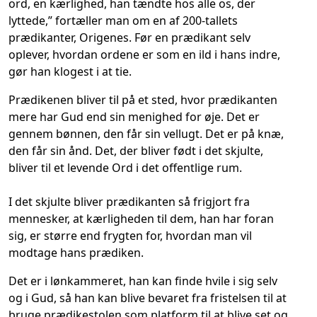
ord, en kærlighed, han tændte hos alle os, der
lyttede,” fortæller man om en af 200-tallets
prædikanter, Origenes. Før en prædikant selv
oplever, hvordan ordene er som en ild i hans indre,
gør han klogest i at tie.
Prædikenen bliver til på et sted, hvor prædikanten
mere har Gud end sin menighed for øje. Det er
gennem bønnen, den får sin vellugt. Det er på knæ,
den får sin ånd. Det, der bliver født i det skjulte,
bliver til et levende Ord i det offentlige rum.
I det skjulte bliver prædikanten så frigjort fra
mennesker, at kærligheden til dem, han har foran
sig, er større end frygten for, hvordan man vil
modtage hans prædiken.
Det er i lønkammeret, han kan finde hvile i sig selv
og i Gud, så han kan blive bevaret fra fristelsen til at
bruge prædikestolen som platform til at blive set og