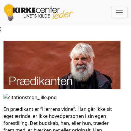
)
En prædikant er ”Herrens vidne”. Han går ikke sit
eget ærinde, er ikke hovedpersonen i sin egen
forestilling. Det budskab, han, eller hun, træder
frem med, er hverken nyt eller originalt. Han