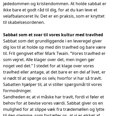
jødedommen og kristendommen. At holde sabbat er
ikke bare et godt råd til dig, for at du kan leve et
velafbalanceret liv. Det er en praksis, som er knyttet
til skabelsesordenen.
Sabbat som et svar til vores kultur med travlhed
Sabbat som det grundliggende i en leveregel giver
dig lov til at holde op med din travlhed og bare være
til. Frit gengivet efter Mark Twain. “Vores travlhed er
som vejret. Alle klager over det, men ingen gør
noget ved det.” I stedet for at klage over vores
travlhed eller antage, at det bare er en del af livet, er
vi nødt til at spørge os selv, hvorfor vi har så travlt.
Sabatten hjælper til, at vi stiller spørgsmål til vores
formodninger.
Sandheden er, at vi måske har travlt, fordi vi føler et
behov for at bevise vores værdi. Sabbat giver os en
mulighed for at slippe væk fra trædemøllen og lytte
til den stemme, som fortæller os, at vi er elsket af