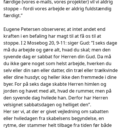
færdige (vores e-mails, vores projekter) vil vi aldrig
stoppe – fordi vores arbejde er aldrig fuldstændig
færdigt.”
Eugene Petersen observerer, at intet andet end
kraften i en befaling har magt til at få os til at
stoppe. I 2 Mosebog 20, 9-11: siger Gud: ”I seks dage
må du arbejde og gøre alt, hvad du skal; men den
syvende dag er sabbat for Herren din Gud. Da må
du ikke gøre noget som helst arbejde, hverken du
selv eller din søn eller datter, din træl eller trælkvinde
eller dine husdyr, og heller ikke den fremmede i dine
byer. For på seks dage skabte Herren himlen og
jorden og havet med alt, hvad de rummer, men på
den syvende dag hvilede han. Derfor har Herren
velsignet sabbatsdagen og helliget den”.
Her ser vi, at der er givet vejledning om sabatten
eller hviledagen fra skabelsens begyndelse, en
rytme, der stammer helt tilbage fra tiden før både